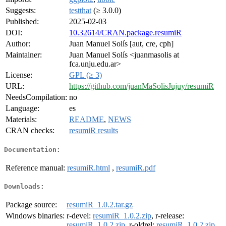
Suggests:
testthat
(≥ 3.0.0)
Published:
2025-02-03
DOI:
10.32614/CRAN.package.resumiR
Author:
Juan Manuel Solís [aut, cre, cph]
Maintainer:
Juan Manuel Solís <juanmasolis at
fca.unju.edu.ar>
License:
GPL (≥ 3)
URL:
https://github.com/juanMaSolisJujuy/resumiR
NeedsCompilation:
no
Language:
es
Materials:
README
,
NEWS
CRAN checks:
resumiR results
Documentation:
Reference manual:
resumiR.html
,
resumiR.pdf
Downloads:
Package source:
resumiR_1.0.2.tar.gz
Windows binaries:
r-devel:
resumiR_1.0.2.zip
, r-release:
resumiR_1.0.2.zip
, r-oldrel:
resumiR_1.0.2.zip