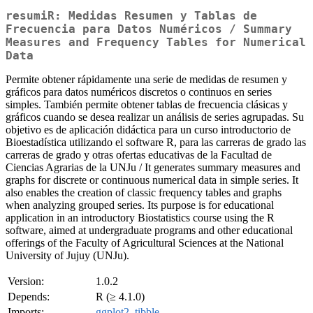
resumiR: Medidas Resumen y Tablas de
Frecuencia para Datos Numéricos / Summary
Measures and Frequency Tables for Numerical
Data
Permite obtener rápidamente una serie de medidas de resumen y
gráficos para datos numéricos discretos o continuos en series
simples. También permite obtener tablas de frecuencia clásicas y
gráficos cuando se desea realizar un análisis de series agrupadas. Su
objetivo es de aplicación didáctica para un curso introductorio de
Bioestadística utilizando el software R, para las carreras de grado las
carreras de grado y otras ofertas educativas de la Facultad de
Ciencias Agrarias de la UNJu / It generates summary measures and
graphs for discrete or continuous numerical data in simple series. It
also enables the creation of classic frequency tables and graphs
when analyzing grouped series. Its purpose is for educational
application in an introductory Biostatistics course using the R
software, aimed at undergraduate programs and other educational
offerings of the Faculty of Agricultural Sciences at the National
University of Jujuy (UNJu).
Version:
1.0.2
Depends:
R (≥ 4.1.0)
Imports:
ggplot2
,
tibble